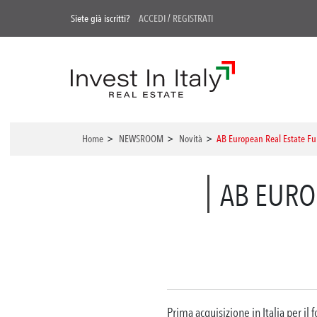
Siete già iscritti?
ACCEDI
/
REGISTRATI
Home
>
NEWSROOM
>
Novità
>
AB European Real Estate Fund
AB EURO
Prima acquisizione in Italia per il