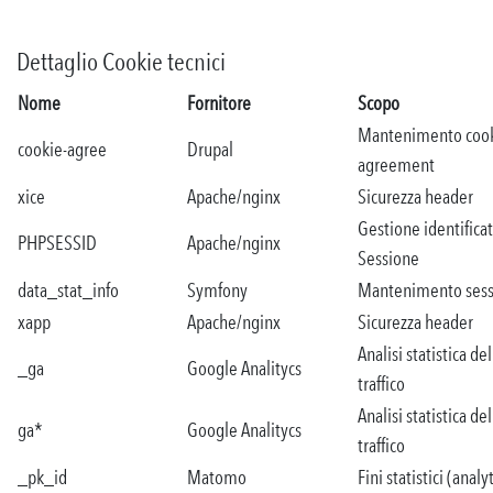
Dettaglio Cookie tecnici
Nome
Fornitore
Scopo
Mantenimento coo
cookie-agree
Drupal
agreement
xice
Apache/nginx
Sicurezza header
Gestione identifica
PHPSESSID
Apache/nginx
Sessione
data_stat_info
Symfony
Mantenimento ses
xapp
Apache/nginx
Sicurezza header
Analisi statistica del
_ga
Google Analitycs
traffico
Analisi statistica del
ga*
Google Analitycs
traffico
_pk_id
Matomo
Fini statistici (analy