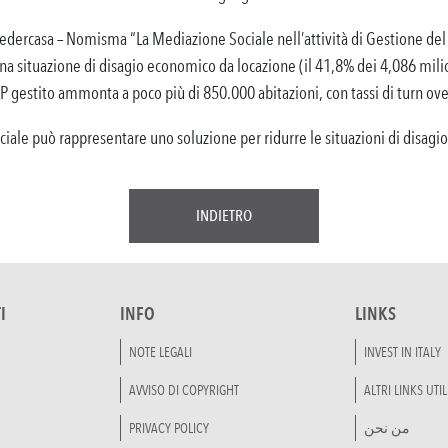
dercasa – Nomisma “La Mediazione Sociale nell’attività di Gestione de
una situazione di disagio economico da locazione (il 41,8% dei 4,086 milio
P gestito ammonta a poco più di 850.000 abitazioni, con tassi di turn ove
ciale può rappresentare uno soluzione per ridurre le situazioni di disagio
INDIETRO
I
INFO
LINKS
NOTE LEGALI
INVEST IN ITALY
AVVISO DI COPYRIGHT
ALTRI LINKS UTIL
PRIVACY POLICY
من نحن