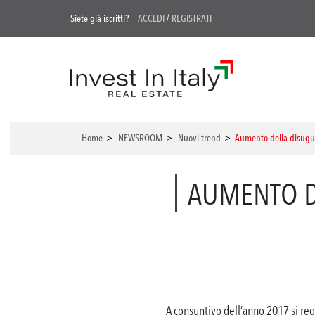
Siete già iscritti?
ACCEDI
/
REGISTRATI
Home
>
NEWSROOM
>
Nuovi trend
>
Aumento della disugua
AUMENTO D
A consuntivo dell’anno 2017 si reg