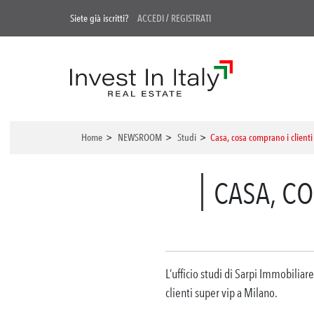
Siete già iscritti?
ACCEDI
/
REGISTRATI
Home
>
NEWSROOM
>
Studi
>
Casa, cosa comprano i clienti
CASA, CO
L’ufficio studi di Sarpi Immobiliare
clienti super vip a Milano.