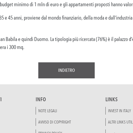
 un budget minimo di 1 mln di euro e gli appartamenti proposti hanno valor
35 e 45 anni, proviene dal mondo finanziario, della moda e dall’industria
San Babila e quindi Duomo. La tipologia più ricercata (76%) è il palazzo 
pera i 300 mq.
INDIETRO
I
INFO
LINKS
NOTE LEGALI
INVEST IN ITALY
AVVISO DI COPYRIGHT
ALTRI LINKS UTIL