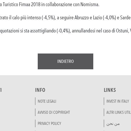
o Turistico Fimaa 2018 in collaborazione con Nomisma.
rato il calo più intenso (-4,5%), a seguire Abruzzo e Lazio (-4,0%) e Sard
 quotazioni si sta assottigliando (-0,4%), annullandosi nel caso di Ostuni,
INDIETRO
I
INFO
LINKS
NOTE LEGALI
INVEST IN ITALY
AVVISO DI COPYRIGHT
ALTRI LINKS UTIL
PRIVACY POLICY
من نحن