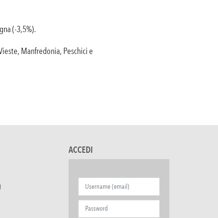
egna (-3,5%).
 Vieste, Manfredonia, Peschici e
ACCEDI
I