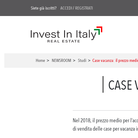
Siete già iscritti?
ACCEDI
/
REGISTRATI
Home
>
NEWSROOM
>
Studi
>
Case vacanza: il prezzo med
CASE 
Nel 2018, il prezzo medio per l’acq
di vendita delle case per vacanza 