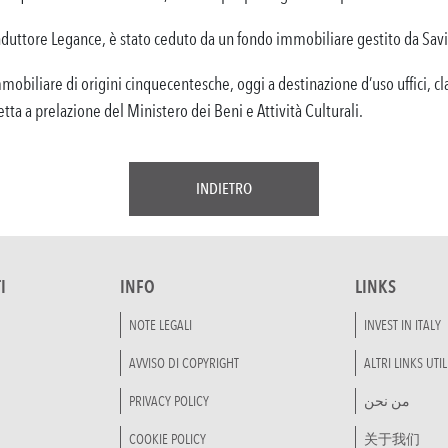
nduttore Legance, è stato ceduto da un fondo immobiliare gestito da S
mobiliare di origini cinquecentesche, oggi a destinazione d’uso uffici, c
a a prelazione del Ministero dei Beni e Attività Culturali.
INDIETRO
I
INFO
LINKS
NOTE LEGALI
INVEST IN ITALY
AVVISO DI COPYRIGHT
ALTRI LINKS UTIL
PRIVACY POLICY
من نحن
COOKIE POLICY
关于我们