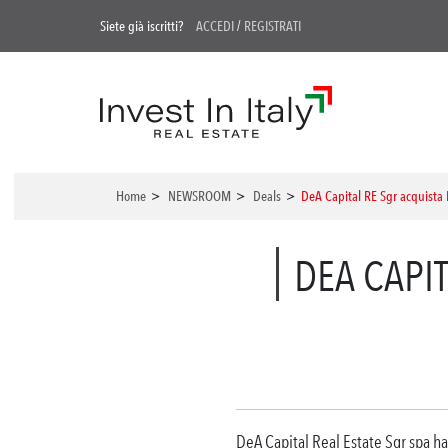
Siete già iscritti?
ACCEDI
/
REGISTRATI
Home
>
NEWSROOM
>
Deals
>
DeA Capital RE Sgr acquista P
DEA CAPIT
DeA Capital Real Estate Sgr spa ha 