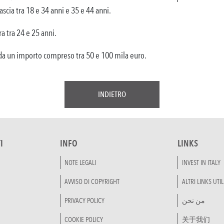
ascia tra 18 e 34 anni e 35 e 44 anni.
a tra 24 e 25 anni.
rda un importo compreso tra 50 e 100 mila euro.
INDIETRO
I
INFO
LINKS
NOTE LEGALI
INVEST IN ITALY
AVVISO DI COPYRIGHT
ALTRI LINKS UTIL
PRIVACY POLICY
من نحن
COOKIE POLICY
关于我们