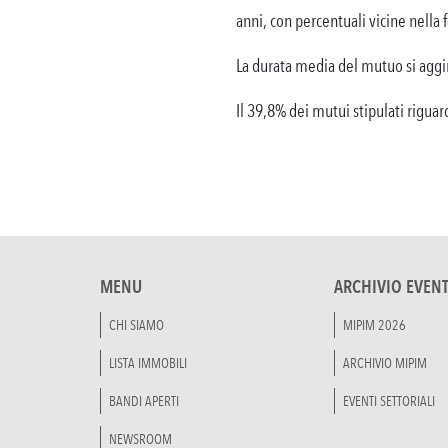
anni, con percentuali vicine nella f
La durata media del mutuo si aggir
Il 39,8% dei mutui stipulati rigua
MENU
ARCHIVIO EVENT
CHI SIAMO
MIPIM 2026
LISTA IMMOBILI
ARCHIVIO MIPIM
BANDI APERTI
EVENTI SETTORIALI
NEWSROOM