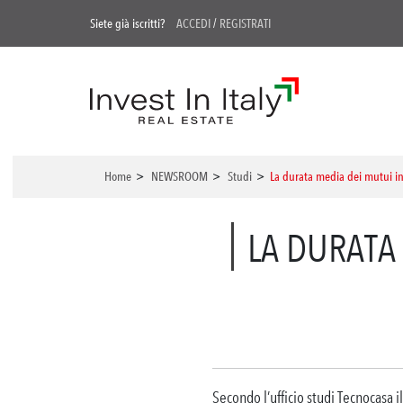
Siete già iscritti?
ACCEDI
/
REGISTRATI
Home
>
NEWSROOM
>
Studi
>
La durata media dei mutui in 
LA DURATA 
Secondo l’ufficio studi Tecnocasa 