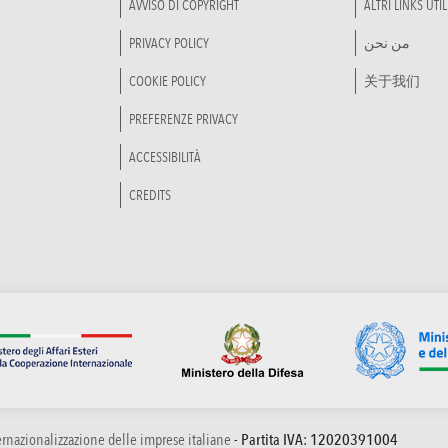
AVVISO DI COPYRIGHT
ALTRI LINKS UTIL
PRIVACY POLICY
من نحن
COOKIE POLICY
关于我们
PREFERENZE PRIVACY
ACCESSIBILITÀ
CREDITS
ternazionalizzazione delle imprese italiane
- Partita IVA: 12020391004