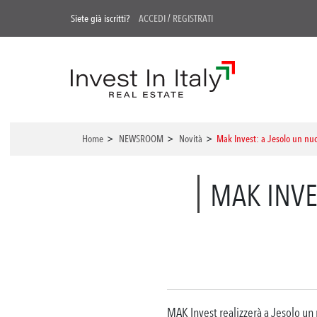
Siete già iscritti?
ACCEDI
/
REGISTRATI
Home
>
NEWSROOM
>
Novità
>
Mak Invest: a Jesolo un nuo
MAK INVE
MAK Invest realizzerà a Jesolo un