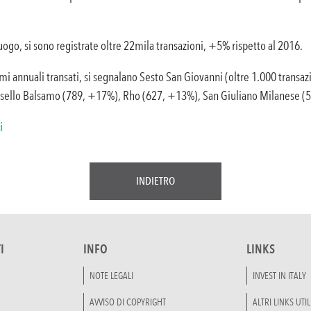
uogo, si sono registrate oltre 22mila transazioni, +5% rispetto al 2016.
mi annuali transati, si segnalano Sesto San Giovanni (oltre 1.000 transaz
sello Balsamo (789, +17%), Rho (627, +13%), San Giuliano Milanese (
i
INDIETRO
I
INFO
LINKS
NOTE LEGALI
INVEST IN ITALY
AVVISO DI COPYRIGHT
ALTRI LINKS UTIL