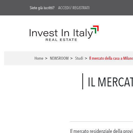
Siete già iscritti?
ACCEDI
/
REGISTRATI
Home
>
NEWSROOM
>
Studi
>
Il mercato della casa a Milan
IL MERCA
Il mercato residenziale della prov