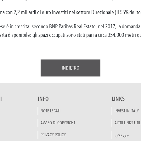
 con 2,2 miliardi di euro investiti nel settore Direzionale (il 55% del tot
e è in crescita: secondo BNP Paribas Real Estate, nel 2017, la domanda d
ta disponibile: gli spazi occupati sono stati pari a circa 354.000 metri q
INDIETRO
I
INFO
LINKS
NOTE LEGALI
INVEST IN ITALY
AVVISO DI COPYRIGHT
ALTRI LINKS UTIL
PRIVACY POLICY
من نحن