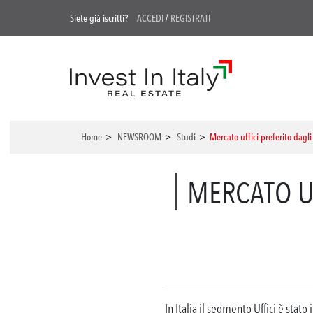
Siete già iscritti?
ACCEDI
/
REGISTRATI
Home
>
NEWSROOM
>
Studi
>
Mercato uffici preferito dagli
MERCATO UF
In Italia il segmento Uffici è stato 