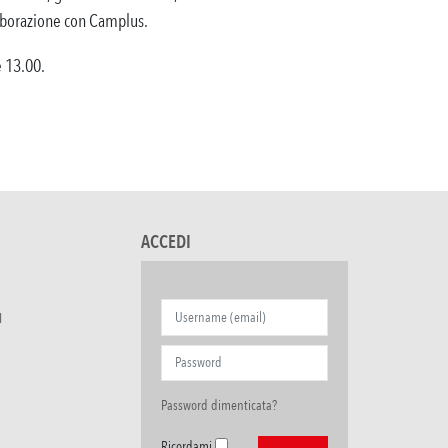
llaborazione con Camplus.
e 13.00.
ACCEDI
I
Password dimenticata?
Ricordami