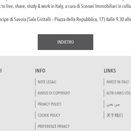
o live, share, study & work in Italy, a cura di Scenari Immobiliari in co
ncipe di Savoia (Sala Cristalli – Piazza della Repubblica, 17) dalle 9.30 all
INDIETRO
I
INFO
LINKS
NOTE LEGALI
INVEST IN ITALY
AVVISO DI COPYRIGHT
ALTRI LINKS UTIL
PRIVACY POLICY
من نحن
COOKIE POLICY
关于我们
PREFERENZE PRIVACY