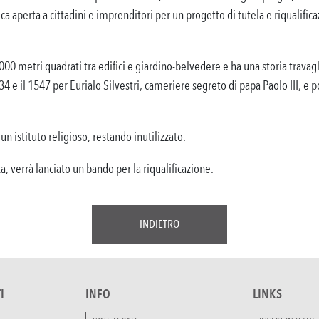
a aperta a cittadini e imprenditori per un progetto di tutela e riqualific
000 metri quadrati tra edifici e giardino-belvedere e ha una storia travagl
534 e il 1547 per Eurialo Silvestri, cameriere segreto di papa Paolo III, e 
un istituto religioso, restando inutilizzato.
, verrà lanciato un bando per la riqualificazione.
INDIETRO
I
INFO
LINKS