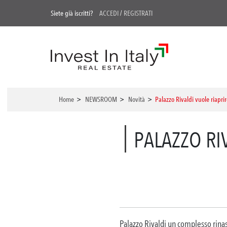
Siete già iscritti?
ACCEDI
/
REGISTRATI
Home
>
NEWSROOM
>
Novità
>
Palazzo Rivaldi vuole riapri
PALAZZO RI
Palazzo Rivaldi un complesso rinas