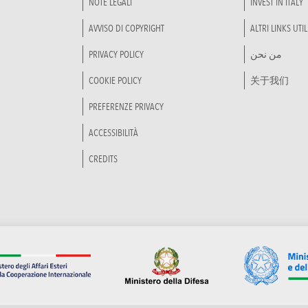
NOTE LEGALI
INVEST IN ITALY
AVVISO DI COPYRIGHT
ALTRI LINKS UTIL
PRIVACY POLICY
من نحن
COOKIE POLICY
关于我们
PREFERENZE PRIVACY
ACCESSIBILITÀ
CREDITS