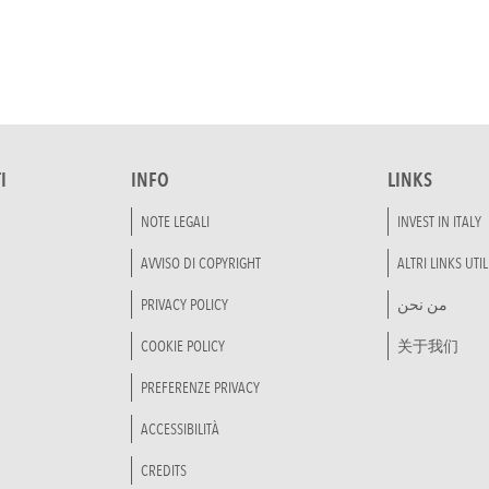
I
INFO
LINKS
NOTE LEGALI
INVEST IN ITALY
AVVISO DI COPYRIGHT
ALTRI LINKS UTIL
PRIVACY POLICY
من نحن
COOKIE POLICY
关于我们
PREFERENZE PRIVACY
ACCESSIBILITÀ
CREDITS