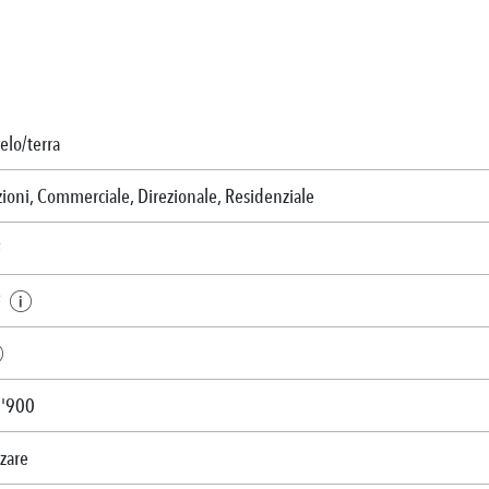
ielo/terra
zioni, Commerciale, Direzionale, Residenziale
²
²
 '900
zzare