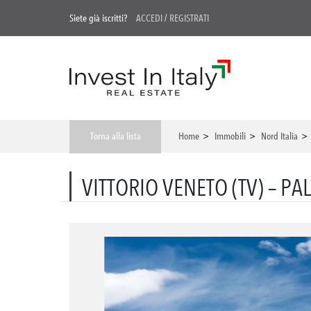
Siete già iscritti?
ACCEDI
/
REGISTRATI
Torna alla lista
Home
>
Immobili
>
Nord Italia
VITTORIO VENETO (TV) – P