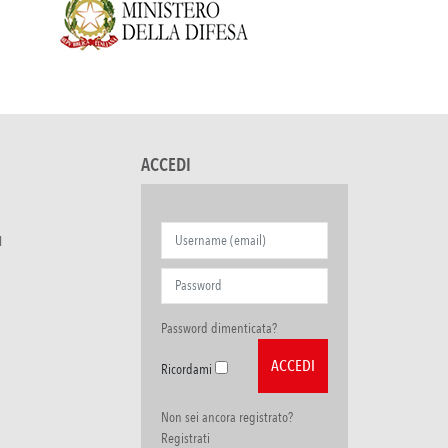
ACCEDI
I
Password dimenticata?
Ricordami
Non sei ancora registrato?
Registrati