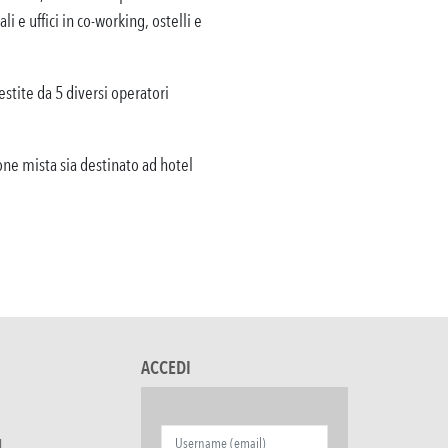
e uffici in co-working, ostelli e
estite da 5 diversi operatori
ione mista sia destinato ad hotel
ACCEDI
I