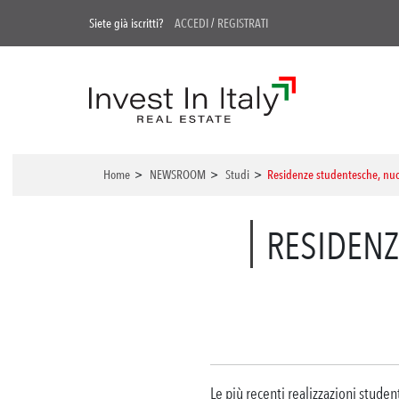
Siete già iscritti?
ACCEDI
/
REGISTRATI
Home
>
NEWSROOM
>
Studi
>
Residenze studentesche, nuo
RESIDENZ
Le più recenti realizzazioni studen