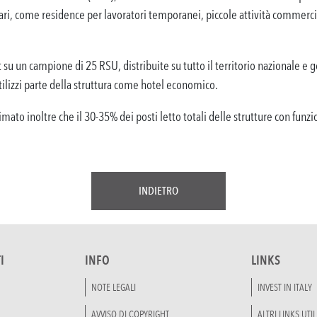
, come residence per lavoratori temporanei, piccole attività commerciali 
 su un campione di 25 RSU, distribuite su tutto il territorio nazionale e g
ilizzi parte della struttura come hotel economico.
mato inoltre che il 30-35% dei posti letto totali delle strutture con funz
INDIETRO
I
INFO
LINKS
NOTE LEGALI
INVEST IN ITALY
AVVISO DI COPYRIGHT
ALTRI LINKS UTIL