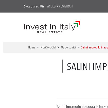
Siete già iscritti?
ACCEDI
/
REGISTRATI
Home
>
NEWSROOM
>
Opportunità
>
Salini Impregilo inaug
SALINI IM
Salini Impregilo inaugura la terza