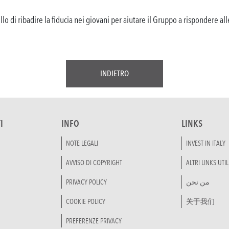
lo di ribadire la fiducia nei giovani per aiutare il Gruppo a rispondere all
INDIETRO
I
INFO
LINKS
NOTE LEGALI
INVEST IN ITALY
AVVISO DI COPYRIGHT
ALTRI LINKS UTIL
PRIVACY POLICY
من نحن
COOKIE POLICY
关于我们
PREFERENZE PRIVACY