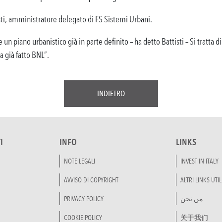
sti, amministratore delegato di FS Sistemi Urbani.
n piano urbanistico già in parte definito – ha detto Battisti – Si tratta di
 già fatto BNL”.
INDIETRO
I
INFO
LINKS
NOTE LEGALI
INVEST IN ITALY
AVVISO DI COPYRIGHT
ALTRI LINKS UTIL
PRIVACY POLICY
من نحن
COOKIE POLICY
关于我们