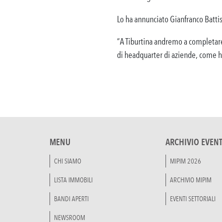
Lo ha annunciato Gianfranco Batti
“A Tiburtina andremo a completare u
di headquarter di aziende, come ha
MENU
ARCHIVIO EVENT
CHI SIAMO
MIPIM 2026
LISTA IMMOBILI
ARCHIVIO MIPIM
BANDI APERTI
EVENTI SETTORIALI
NEWSROOM