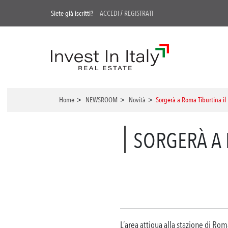
Siete già iscritti?
ACCEDI
/
REGISTRATI
Home
>
NEWSROOM
>
Novità
>
Sorgerà a Roma Tiburtina il
SORGERÀ A 
L’area attigua alla stazione di Rom