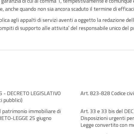
lla garanzia di cui al comma 1, tempestivamente e comunque
ne, anche quando non sia ancora scaduto il termine di efficaci
plica agli appalti di servizi aventi a oggetto la redazione de
mpiti di supporto alle attivita’ del responsabile unico del 
 15 - DECRETO LEGISLATIVO
Art. 823-828 Codice ci
i pubblici)
l patrimonio immobiliare di
Art. 33 e 33 bis del DE
DECRETO-LEGGE 25 giugno
Disposizioni urgenti per
Legge convertito con mod