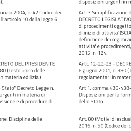
)).
disposizioni urgenti in 
naio 2004, n. 42 Codice dei
Art. 3 Semplificazione d
ll'articolo 10 della legge 6
DECRETO LEGISLATIVO 2
di procedimenti oggetto
di inizio di attivita' (S
definizione dei regimi 
attivita' e procedimenti,
2015, n. 124.
- DECRETO DEL PRESIDENTE
Artt. 12-22-23 - DE
0 (Testo unico delle
6 giugno 2001, n. 380 (T
n materia edilizia.)
regolamentari in materia
o Stato" Decreto Legge n.
Art 1, comma 436-438-
urgenti in materia di
Disposizioni per la for
ossione e di procedure di
dello Stato
ne. Disciplina delle
Art. 80 (Motivi di escl
2016, n. 50 (Codice dei c