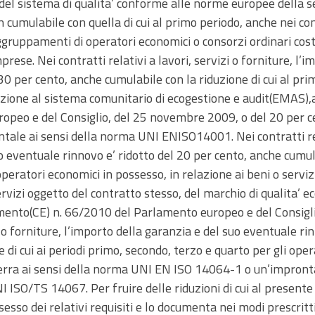
 del sistema di qualita’ conforme alle norme europee della s
n cumulabile con quella di cui al primo periodo, anche nei c
ggruppamenti di operatori economici o consorzi ordinari cost
ese. Nei contratti relativi a lavori, servizi o forniture, l’i
30 per cento, anche cumulabile con la riduzione di cui al pri
azione al sistema comunitario di ecogestione e audit(EMAS),
peo e del Consiglio, del 25 novembre 2009, o del 20 per cen
tale ai sensi della norma UNI ENISO14001. Nei contratti rela
o eventuale rinnovo e’ ridotto del 20 per cento, anche cumulab
operatori economici in possesso, in relazione ai beni o serviz
ervizi oggetto del contratto stesso, del marchio di qualita’ 
lamento(CE) n. 66/2010 del Parlamento europeo e del Consig
zi o forniture, l’importo della garanzia e del suo eventuale ri
 di cui ai periodi primo, secondo, terzo e quarto per gli op
serra ai sensi della norma UNI EN ISO 14064-1 o un’impronta
I ISO/TS 14067. Per fruire delle riduzioni di cui al presen
ssesso dei relativi requisiti e lo documenta nei modi prescritt