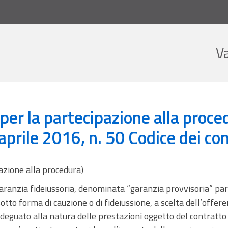
V
partecipazione alla procedura) - DECRETO LEGISLATIVO 18 aprile 2016, n. 50 
 per la partecipazione alla pro
rile 2016, n. 50 Codice dei cont
azione alla procedura)
garanzia fideiussoria, denominata “garanzia provvisoria” par
sotto forma di cauzione o di fideiussione, a scelta dell’offere
eguato alla natura delle prestazioni oggetto del contratto e