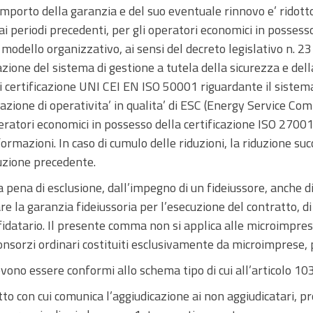
 l’importo della garanzia e del suo eventuale rinnovo e’ ridot
 ai periodi precedenti, per gli operatori economici in possesso 
modello organizzativo, ai sensi del decreto legislativo n. 23
azione del sistema di gestione a tutela della sicurezza e della
 certificazione UNI CEI EN ISO 50001 riguardante il sistema
azione di operativita’ in qualita’ di ESC (Energy Service Com
operatori economici in possesso della certificazione ISO 27001
formazioni. In caso di cumulo delle riduzioni, la riduzione su
duzione precedente.
, a pena di esclusione, dall’impegno di un fideiussore, anche d
are la garanzia fideiussoria per l’esecuzione del contratto, di 
fidatario. Il presente comma non si applica alle microimpres
sorzi ordinari costituiti esclusivamente da microimprese, 
evono essere conformi allo schema tipo di cui all’articolo 1
atto con cui comunica l’aggiudicazione ai non aggiudicatari,