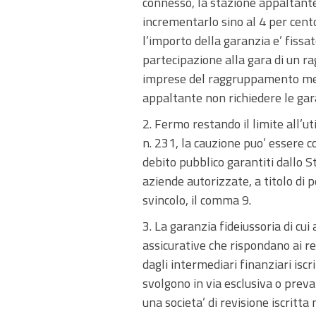
connesso, la stazione appaltante
incrementarlo sino al 4 per cent
l’importo della garanzia e’ fissa
partecipazione alla gara di un r
imprese del raggruppamento medesi
appaltante non richiedere le gara
2. Fermo restando il limite all’u
n. 231, la cauzione puo’ essere cos
debito pubblico garantiti dallo S
aziende autorizzate, a titolo di 
svincolo, il comma 9.
3. La garanzia fideiussoria di cu
assicurative che rispondano ai requ
dagli intermediari finanziari iscr
svolgono in via esclusiva o preval
una societa’ di revisione iscritta