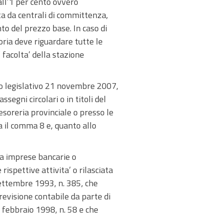
ll’1 per cento ovvero
ta da centrali di committenza,
to del prezzo base. In caso di
ria deve riguardare tutte le
 facolta’ della stazione
reto legislativo 21 novembre 2007,
ssegni circolari o in titoli del
esoreria provinciale o presso le
a il comma 8 e, quanto allo
 da imprese bancarie o
 rispettive attivita’ o rilasciata
1 settembre 1993, n. 385, che
 revisione contabile da parte di
24 febbraio 1998, n. 58 e che