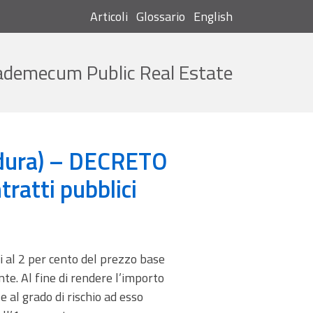
Articoli
Glossario
English
Cerca
ademecum Public Real Estate
Codice dei contratti pubblici
cedura) – DECRETO
ratti pubblici
i al 2 per cento del prezzo base
nte. Al fine di rendere l’importo
 al grado di rischio ad esso