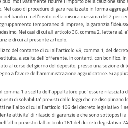
 puo’ motivatamente ridurre l’importo della cauzione sino a
o. Nel caso di procedure di gara realizzate in forma aggrega
to nel bando o nell’invito nella misura massima del 2 per cen
aggruppamento temporaneo di imprese, la garanzia fideiusso
mo. Nei casi di cui all’articolo 36, comma 2, lettera a), e’
nzie di cui al presente articolo.
tilizzo del contante di cui all’articolo 49, comma 1, del dec
tituita, a scelta dell’offerente, in contanti, con bonifico, in a
tato al corso del giorno del deposito, presso una sezione di t
pegno a favore dell’amministrazione aggiudicatrice. Si applic
i al comma 1 a scelta dell’appaltatore puo’ essere rilasciata
isiti di solvibilita’ previsti dalle leggi che ne disciplinano le
itti nell’albo di cui all’articolo 106 del decreto legislativo 
ente attivita’ di rilascio di garanzie e che sono sottoposti a
 nell’albo previsto dall’articolo 161 del decreto legislativo 