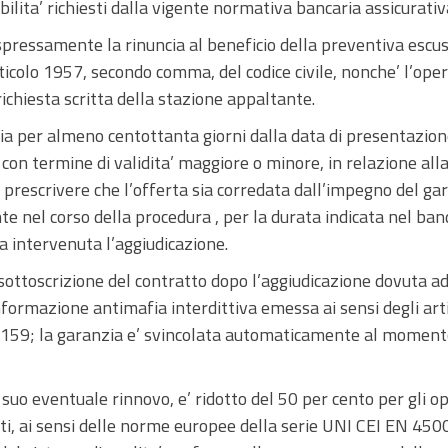
ibilita’ richiesti dalla vigente normativa bancaria assicurativ
pressamente la rinuncia al beneficio della preventiva escuss
’articolo 1957, secondo comma, del codice civile, nonche’ l’op
richiesta scritta della stazione appaltante.
ia per almeno centottanta giorni dalla data di presentazione 
con termine di validita’ maggiore o minore, in relazione all
 prescrivere che l’offerta sia corredata dall’impegno del ga
te nel corso della procedura , per la durata indicata nel ba
a intervenuta l’aggiudicazione.
ottoscrizione del contratto dopo l’aggiudicazione dovuta ad 
 informazione antimafia interdittiva emessa ai sensi degli art
 159; la garanzia e’ svincolata automaticamente al momento
l suo eventuale rinnovo, e’ ridotto del 50 per cento per gli o
ati, ai sensi delle norme europee della serie UNI CEI EN 450