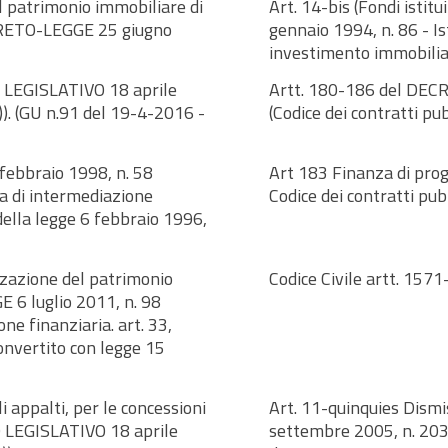
l patrimonio immobiliare di
Art. 14-bis (Fondi istit
DECRETO-LEGGE 25 giugno
gennaio 1994, n. 86 - Is
investimento immobiliar
O LEGISLATIVO 18 aprile
Artt. 180-186 del DECR
i)). (GU n.91 del 19-4-2016 -
(Codice dei contratti pub
ebbraio 1998, n. 58
Art 183 Finanza di prog
ia di intermediazione
Codice dei contratti pub
1 della legge 6 febbraio 1996,
izzazione del patrimonio
Codice Civile artt. 1571
6 luglio 2011, n. 98
one finanziaria. art. 33,
convertito con legge 15
li appalti, per le concessioni
Art. 11-quinquies Dism
TO LEGISLATIVO 18 aprile
settembre 2005, n. 203 