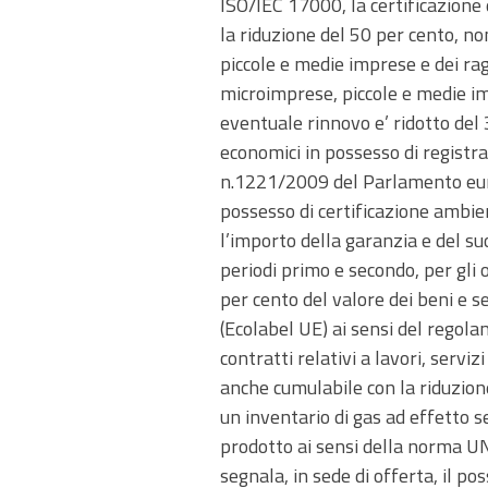
ISO/IEC 17000, la certificazione
la riduzione del 50 per cento, no
piccole e medie imprese e dei ra
microimprese, piccole e medie impr
eventuale rinnovo e’ ridotto del 
economici in possesso di registr
n.1221/2009 del Parlamento euro
possesso di certificazione ambien
l’importo della garanzia e del su
periodi primo e secondo, per gli 
per cento del valore dei beni e s
(Ecolabel UE) ai sensi del rego
contratti relativi a lavori, servi
anche cumulabile con la riduzione
un inventario di gas ad effetto 
prodotto ai sensi della norma UN
segnala, in sede di offerta, il po