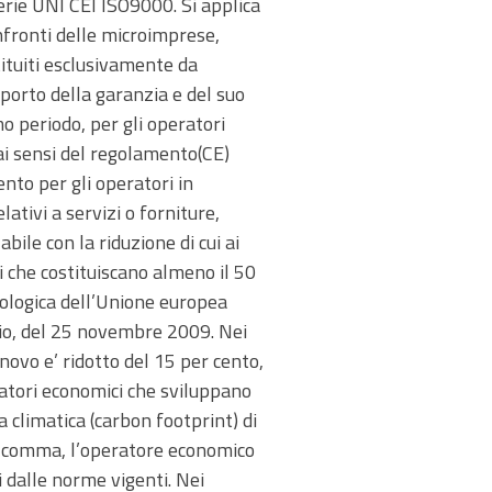
erie UNI CEI ISO9000. Si applica
onfronti delle microimprese,
ituiti esclusivamente da
mporto della garanzia e del suo
mo periodo, per gli operatori
ai sensi del regolamento(CE)
to per gli operatori in
tivi a servizi o forniture,
ile con la riduzione di cui ai
i che costituiscano almeno il 50
ecologica dell’Unione europea
lio, del 25 novembre 2009. Nei
nnovo e’ ridotto del 15 per cento,
eratori economici che sviluppano
 climatica (carbon footprint) di
te comma, l’operatore economico
i dalle norme vigenti. Nei