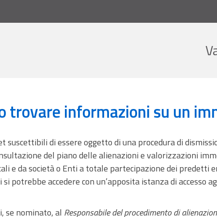
V
 modo posso trovare informazioni su un immobile pubblico?
o trovare informazioni su un im
 suscettibili di essere oggetto di una procedura di dismissi
nsultazione del piano delle alienazioni e valorizzazioni imm
ali e da società o Enti a totale partecipazione dei predetti ent
i si potrebbe accedere con un’apposita istanza di accesso ag
i, se nominato, al
Responsabile del procedimento di alienazion