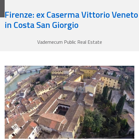
A cura dell'Agenzia del Demanio
Firenze: ex Caserma Vittorio Veneto
Articoli
Glossario
English
Cerca
in Costa San Giorgio
Vademecum
Vademecum Public Real Estate
Firenze: ex Caserma Vittorio Veneto in Costa San Giorgio