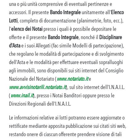
una o più unità comprensive di eventuali pertinenze e
accessori. Il presente
Bando Integrale
unitamente all’
Elenco
Lotti
, completo di documentazione (planimetrie, foto, ecc.),
l’
elenco dei Notai
presso i quali è possibile depositare le
offerte e il presente
Bando Integrale
, nonché il
Disciplinare
d’Asta
e i suoi Allegati (fac-simile Modelli di partecipazione),
che regolano le modalità di partecipazione e di svolgimento
dell’Asta e le modalità per effettuare eventuali sopralluoghi
agli immobili, sono disponibili sui siti internet del Consiglio
Nazionale del Notariato (
www.notariato.it
e
www.avvisinotarili.notariato.it
), sul sito internet dell’I.N.A.I.L.
(
www.inail.it
), presso i Notai Banditori oppure presso le
Direzioni Regionali dell’I.N.A.I.L.
Le informazioni relative ai lotti potranno essere aggiornate o
rettificate mediante apposita pubblicazione sui citati siti web,
restando onere di ciascun offerente prendere visione di tali