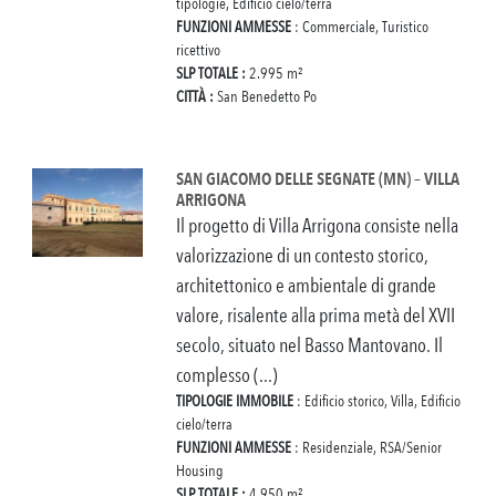
tipologie, Edificio cielo/terra
FUNZIONI AMMESSE
: Commerciale, Turistico
ricettivo
SLP TOTALE :
2.995 m²
CITTÀ :
San Benedetto Po
SAN GIACOMO DELLE SEGNATE (MN) – VILLA
ARRIGONA
Il progetto di Villa Arrigona consiste nella
valorizzazione di un contesto storico,
architettonico e ambientale di grande
valore, risalente alla prima metà del XVII
secolo, situato nel Basso Mantovano. Il
complesso (...)
TIPOLOGIE IMMOBILE
: Edificio storico, Villa, Edificio
cielo/terra
FUNZIONI AMMESSE
: Residenziale, RSA/Senior
Housing
SLP TOTALE :
4.950 m²