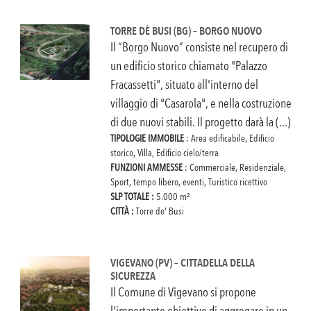
TORRE DÈ BUSI (BG) – BORGO NUOVO
Il “Borgo Nuovo” consiste nel recupero di
un edificio storico chiamato "Palazzo
Fracassetti", situato all'interno del
villaggio di "Casarola", e nella costruzione
di due nuovi stabili. Il progetto darà la (...)
TIPOLOGIE IMMOBILE
: Area edificabile, Edificio
storico, Villa, Edificio cielo/terra
FUNZIONI AMMESSE
: Commerciale, Residenziale,
Sport, tempo libero, eventi, Turistico ricettivo
SLP TOTALE :
5.000 m²
CITTÀ :
Torre de' Busi
VIGEVANO (PV) – CITTADELLA DELLA
SICUREZZA
Il Comune di Vigevano si propone
l'importante obiettivo di aggregare in un